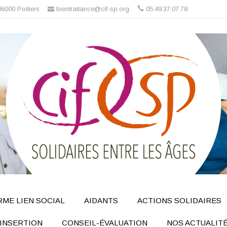
86000 Poitiers
bientraitance@cif-sp.org
05.49.37.07.78
ME LIEN SOCIAL
AIDANTS
ACTIONS SOLIDAIRES
INSERTION
CONSEIL-ÉVALUATION
NOS ACTUALIT