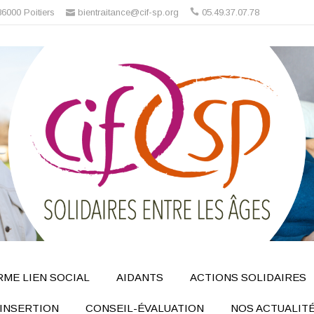
86000 Poitiers
bientraitance@cif-sp.org
05.49.37.07.78
ME LIEN SOCIAL
AIDANTS
ACTIONS SOLIDAIRES
INSERTION
CONSEIL-ÉVALUATION
NOS ACTUALIT