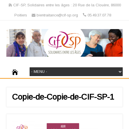
CIF-SP, Solidaires entre les âges : 20 Rue de la Clouère, 86000
Poitiers
bientraitance@cif-sp.org
05.49.37.07.78
Copie-de-Copie-de-CIF-SP-1