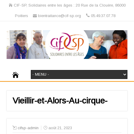
CIF-SP, Solidaires entre les âges : 20 Rue de la Clouère, 86000
Poitiers
bientraitance@cif-sp.org
05.49.37.07.78
Vieillir-et-Alors-Au-cirque-
cifsp-admin
août 21, 2023